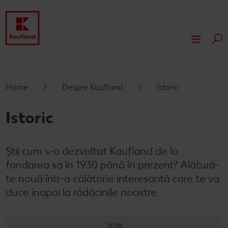
Cau
Despre Kaufland
Valori
Responsabilitate
Home
Despre Kaufland
Istoric
Istoric
Presă
Istoric
Rapoarte financiare
Dezvoltare
Știi cum s-a dezvoltat Kaufland de la
Branduri proprii Kaufland
Servicii
fondarea sa în 1930 până în prezent? Alătură-
Card cadou
te nouă într-o călătorie interesantă care te va
duce înapoi la rădăcinile noastre.
Publicitate
2018