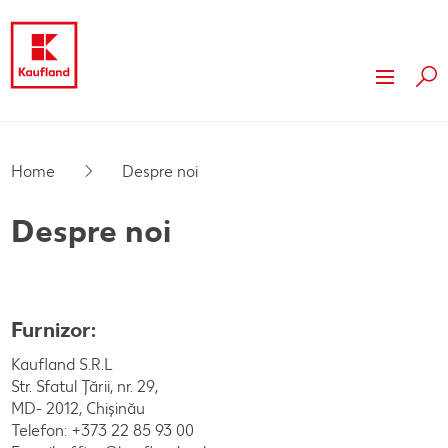
Cau
Despre Kaufland
Valori
Responsabilitate
Home
Despre noi
Istoric
Presă
Despre noi
Rapoarte financiare
Dezvoltare
Branduri proprii Kaufland
Servicii
Furnizor:
Card cadou
Kaufland S.R.L
Str. Sfatul Țării, nr. 29,
Publicitate
MD- 2012, Chișinău
Telefon: +373 22 85 93 00