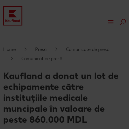
Cau
Despre Kaufland
Valori
Responsabilitate
Home
Presă
Comunicate de presă
Comunicat de presă
Istoric
Presă
Kaufland a donat un lot de
Rapoarte financiare
Dezvoltare
echipamente către
Branduri proprii Kaufland
Servicii
instituțiile medicale
Card cadou
muncipale în valoare de
Publicitate
peste 860.000 MDL