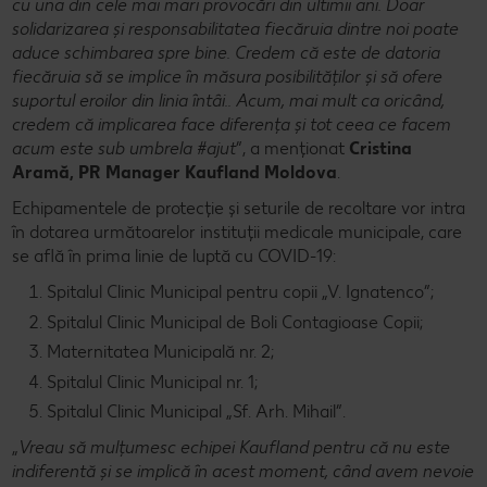
cu una din cele mai mari provocări din ultimii ani. Doar
solidarizarea și responsabilitatea fiecăruia dintre noi poate
aduce schimbarea spre bine. Credem că este de datoria
fiecăruia să se implice în măsura posibilităților și să ofere
suportul eroilor din linia întâi.. Acum, mai mult ca oricând,
credem că implicarea face diferența și tot ceea ce facem
acum este sub umbrela #ajut
”, a menționat
Cristina
Aramă, PR Manager Kaufland Moldova
.
Echipamentele de protecție și seturile de recoltare vor intra
în dotarea următoarelor instituții medicale municipale, care
se află în prima linie de luptă cu COVID-19:
Spitalul Clinic Municipal pentru copii „V. Ignatenco”;
Spitalul Clinic Municipal de Boli Contagioase Copii;
Maternitatea Municipală nr. 2;
Spitalul Clinic Municipal nr. 1;
Spitalul Clinic Municipal „Sf. Arh. Mihail”.
„
Vreau să mulțumesc echipei Kaufland pentru că nu este
indiferentă și se implică în acest moment, când avem nevoie