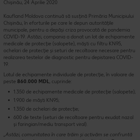
Chișinău, 24 Aprilie 2020
Kaufland Moldova continuă să susțină Primăria Municipiului
Chișinău, în eforturile pe care le depun autoritățile
municipale, pentru a depăși criza provocată de pandemia
COVID-19. Astăzi, compania a donat un lot de echipamente
medicale de protecție (salopete), măști cu filtru KN95,
ochelari de protecție și seturi de recoltoare necesare pentru
realizarea testelor de diagnostic pentru depistarea COVID-
19.
Lotul de echipamente individuale de protecție, în valoare de
peste
860.000 MDL
,
cuprinde:
1.350 de echipamente medicale de protecție (salopete);
1.900 de măști KN95;
1.350 de ochelari de protecție;
600 de teste (seturi de recoltoare pentru exudat nazal
și faringian/mediu transport viral).
„
Astăzi, comunitatea în care trăim și activăm se confruntă