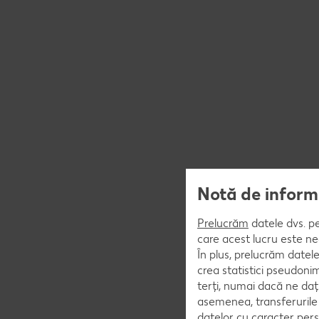
Notă de informa
Prelucrăm
datele dvs. pe
care acest lucru este ne
În plus, prelucrăm datele
crea statistici pseudoni
terți, numai dacă ne da
asemenea, transferurile 
datelor cu caracter pers