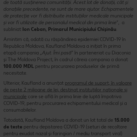
de toată susținerea comunității. Acest lot de donații, cât și
donațiile precedente, ne sunt de mare ajutor. Echipamentele
de protecție vor fi distribuite instituțiilor medicale municipale
și vor fi utilizate de personalul medical din prima linie
”, a
subliniat
Ion Ceban, Primarul Municipiului Chișinău
.
Amintim că, odată cu răspândirea epidemiei COVID-19 în
Republica Moldova, Kaufland Moldova a inițiat în prima
etapă campania „
Ajut. Îmi pasă
” în parteneriat cu Diaconia
și The Moldova Project, în cadrul căreia compania a donat
100.000 MDL
pentru procurarea produselor de primă
necesitate.
Ulterior, Kaufland a anunțat
programul de suport, în valoare
de peste 2 milioane de lei, destinat instituțiilor naționale și
municipale
care se află în prima linie de luptă împotriva
COVID-19, pentru procurarea echipamentului medical și a
consumabilelor.
Totodată, Kaufland Moldova a donat un lot total de
15.000
de teste
pentru depistarea COVID-19 (seturi de recoltare
pentru exudat nazal și faringian / mediu transport viral)