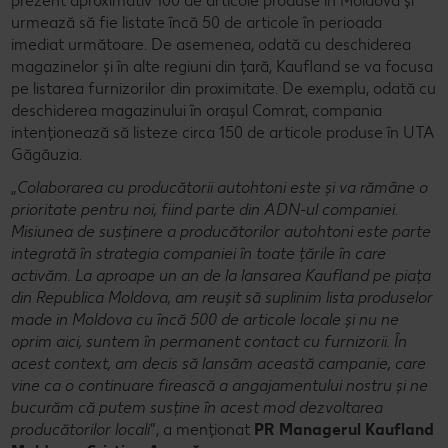
prezent aproximativ 100 de articole produse în Moldova și
urmează să fie listate încă 50 de articole în perioada
imediat următoare. De asemenea, odată cu deschiderea
magazinelor și în alte regiuni din țară, Kaufland se va focusa
pe listarea furnizorilor din proximitate. De exemplu, odată cu
deschiderea magazinului în orașul Comrat, compania
intenționează să listeze circa 150 de articole produse în UTA
Găgăuzia.
„
Colaborarea cu producătorii autohtoni este și va rămâne o
prioritate pentru noi, fiind parte din ADN-ul companiei.
Misiunea de susținere a producătorilor autohtoni este parte
integrată în strategia companiei în toate țările în care
activăm. La aproape un an de la lansarea Kaufland pe piața
din Republica Moldova, am reușit să suplinim lista produselor
made in Moldova cu încă 500 de articole locale și nu ne
oprim aici, suntem în permanent contact cu furnizorii. În
acest context, am decis să lansăm această campanie, care
vine ca o continuare firească a angajamentului nostru și ne
bucurăm că putem susține în acest mod dezvoltarea
producătorilor locali
”, a menționat
PR Managerul Kaufland