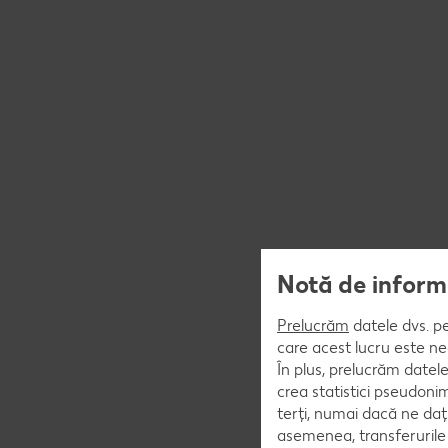
Notă de informa
Prelucrăm
datele dvs. pe
care acest lucru este ne
În plus, prelucrăm datele
crea statistici pseudoni
terți, numai dacă ne da
asemenea, transferurile 