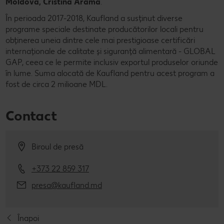
Moldova, Cristina Aramă
.
În perioada 2017-2018, Kaufland a susținut diverse
programe speciale destinate producătorilor locali pentru
obținerea uneia dintre cele mai prestigioase certificări
internaționale de calitate și siguranță alimentară - GLOBAL
GAP, ceea ce le permite inclusiv exportul produselor oriunde
în lume. Suma alocată de Kaufland pentru acest program a
fost de circa 2 milioane MDL.
Contact
Biroul de presă
+373 22 859 317
presa@kaufland.md
Înapoi