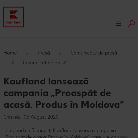
Cau
Despre Kaufland
Valori
Responsabilitate
Home
Presă
Comunicate de presă
Comunicat de presă
Istoric
Presă
Kaufland lansează
Rapoarte financiare
Dezvoltare
campania „Proaspăt de
Branduri proprii Kaufland
Servicii
acasă. Produs în Moldova”
Card cadou
Chișinău, 05 August 2020
Publicitate
Începând cu 5 august, Kaufland lansează campania
„Proaspăt de acasă. Produs în Moldova”, care are ca scop