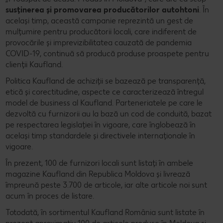
susținerea și promovarea producătorilor autohtoni
. În
același timp, această campanie reprezintă un gest de
mulțumire pentru producătorii locali, care indiferent de
provocările și imprevizibilitatea cauzată de pandemia
COVID-19, continuă să producă produse proaspete pentru
clienții Kaufland.
Politica Kaufland de achiziții se bazează pe transparență,
etică și corectitudine, aspecte ce caracterizează întregul
model de business al Kaufland. Parteneriatele pe care le
dezvoltă cu furnizorii au la bază un cod de conduită, bazat
pe respectarea legislației în vigoare, care înglobează în
același timp standardele și directivele internaționale în
vigoare.
În prezent, 100 de furnizori locali sunt listați în ambele
magazine Kaufland din Republica Moldova și livrează
împreună peste 3.700 de articole, iar alte articole noi sunt
acum în proces de listare.
Totodată, în sortimentul Kaufland România sunt listate în