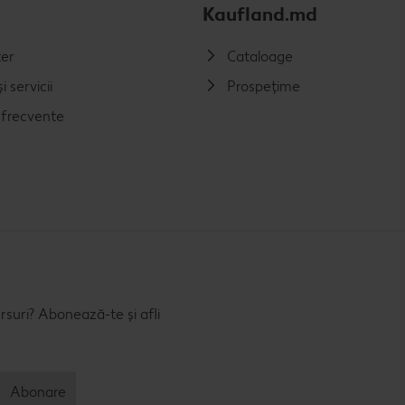
Kaufland.md
er
Cataloage
i servicii
Prospețime
i frecvente
rsuri? Abonează-te și afli
Abonare