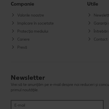
Companie
Utile
Valorile noastre
Newslett
Implicare în societate
Garanții ș
Protecția mediului
Întrebăr
Cariere
Contact
Presă
Newsletter
Vrei să te anunțăm pe e-mail despre noi reduceri și concu
primul noutățile.
E-mail