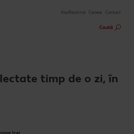
Kaufland.md
Cariere
Contact
Caută
ectate timp de o zi, în
oape trei