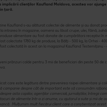
 implicării clienților Kaufland Moldova, acestea vor ajunge
in țară.
zine Kaufland s-au alăturat colectei de alimente și au donat pro
la intrarea în magazine, oamenii au lăsat crupe, ulei, făină, zahă
 produse alimentare au fost donate de cumpărătorii receptivi în
st colectate 1780 kg de produse, la Bălți - 500 kg, la Orhei - 400
ost colectată în acest an la magazinul Kaufland Testemițanu - 
eni prânzuri calde pentru 3 mii de beneficiari din peste 50 de 
ova.
icat care este legătura dintre prevenirea risipei alimentare și co
eastă campanie despre cât de important este să consumăm rațion
spre asta copiilor, agenților comerciali, jurnaliștilor, întregii com
ocuri de alimente într-o zi anume, cu ajutorul a sute și mii de 
 bancă. Mulțumim mult fiecărui client care a conștientizat acest