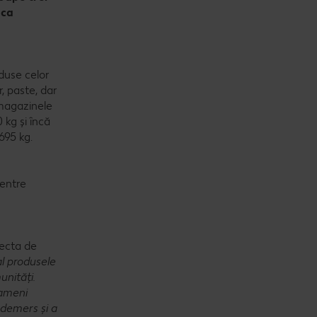
 ca
duse celor
r, paste, dar
 magazinele
 kg și încă
695 kg.
centre
lecta de
al produsele
unități.
oameni
 demers și a