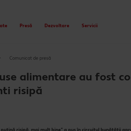
tate
Presă
Dezvoltare
Servicii
Card cadou
Publicitate
Comunicat de presă
se alimentare au fost col
ti risipă
țină risipă, mai mult bine” a pus în circuitul bunătății apr