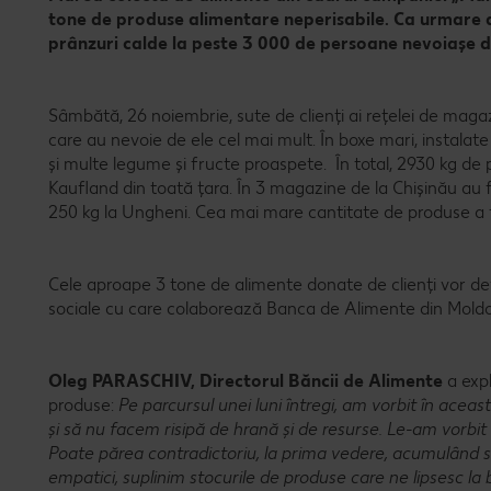
tone de produse alimentare neperisabile. Ca urmare a
prânzuri calde la peste 3 000 de persoane nevoiașe d
Sâmbătă, 26 noiembrie, sute de clienți ai rețelei de maga
care au nevoie de ele cel mai mult. În boxe mari, instalate 
și multe legume și fructe proaspete. În total, 2930 kg de
Kaufland din toată țara. În 3 magazine de la Chișinău au fo
250 kg la Ungheni. Cea mai mare cantitate de produse a f
Cele aproape 3 tone de alimente donate de clienți vor dev
sociale cu care colaborează Banca de Alimente din Mold
Oleg PARASCHIV, Directorul Băncii de Alimente
a expl
produse:
Pe parcursul unei luni întregi, am vorbit în ac
și să nu facem risipă de hrană și de resurse. Le-am vorbit de
Poate părea contradictoriu, la prima vedere, acumulând st
empatici, suplinim stocurile de produse care ne lipsesc la