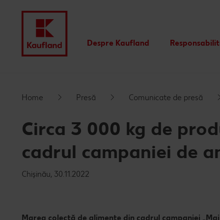
Despre Kaufland
Responsabili
Valori
Istoric
Home
Presă
Comunicate de presă
Rapoarte financiare
Circa 3 000 kg de produ
Branduri proprii Kaufland
cadrul campaniei de an
Chișinău, 30.11.2022
Marea colectă de alimente din cadrul campaniei „Mai pu