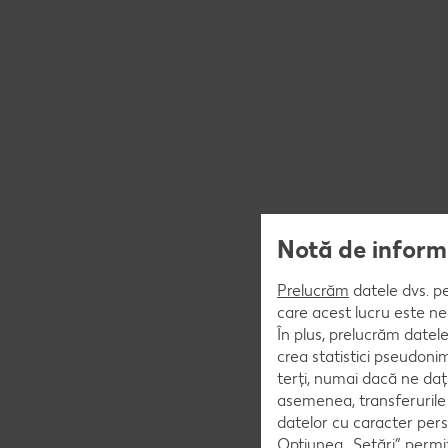
Notă de informa
Prelucrăm
datele dvs. pe
care acest lucru este ne
În plus, prelucrăm datele
crea statistici pseudoni
terți, numai dacă ne da
asemenea, transferurile 
datelor cu caracter pers
Opțiunea „Setări” permit