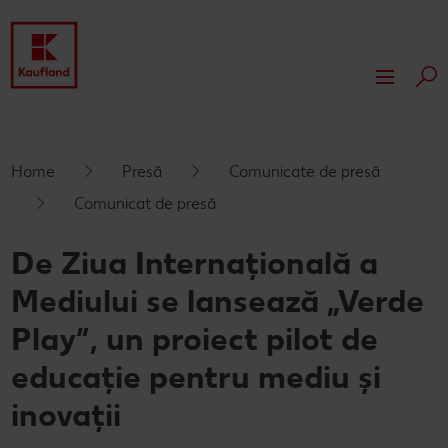
Cau
Despre Kaufland
Valori
Responsabilitate
Home
Presă
Comunicate de presă
Comunicat de presă
Istoric
Presă
De Ziua Internațională a
Rapoarte financiare
Dezvoltare
Mediului se lansează „Verde
Branduri proprii Kaufland
Servicii
Play”, un proiect pilot de
Card cadou
educație pentru mediu și
Publicitate
inovații