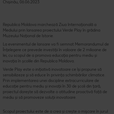
Chișinău, 06.06.2023
Republica Moldova marchează Ziua Internațională a
Mediului prin lansarea proiectului Verde Play în grădina
Muzeului Național de Istorie.
La evenimentul de lansare va fi semnat Memorandumul de
Înțelegere ce prevede investiții în valoare de 2 milioane de
lei, cu scopul de a promova educația pentru mediu și
inovația în școlile din Republica Moldova.
Verde Play este o inițiativă inovatoare ce își propune să
sensibilizeze și să educe în privința schimbărilor climatice.
Prin implementarea unei discipline extracurriculare de
educație pentru mediu și inovații în 30 de școli din țară,
proiectul dorește să dezvolte o atitudine proactivă față de
mediu și să promoveze soluții inovatoare.
Scopul proiectului este de a crea și crește o mișcare în jurul