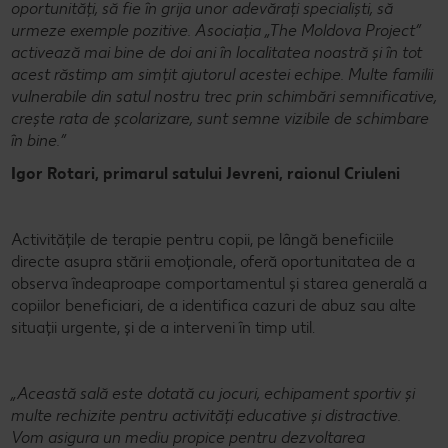
oportunități, să fie în grija unor adevărați specialiști, să
urmeze exemple pozitive. Asociația „The Moldova Project”
activează mai bine de doi ani în localitatea noastră și în tot
acest răstimp am simțit ajutorul acestei echipe. Multe familii
vulnerabile din satul nostru trec prin schimbări semnificative,
crește rata de școlarizare, sunt semne vizibile de schimbare
în bine.”
Igor Rotari, primarul satului Jevreni, raionul Criuleni
Activitățile de terapie pentru copii, pe lângă beneficiile
directe asupra stării emoționale, oferă oportunitatea de a
observa îndeaproape comportamentul și starea generală a
copiilor beneficiari, de a identifica cazuri de abuz sau alte
situații urgente, și de a interveni în timp util.
„Această sală este dotată cu jocuri, echipament sportiv și
multe rechizite pentru activități educative și distractive.
Vom asigura un mediu propice pentru dezvoltarea