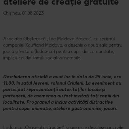
ateliere de creație gratuite
Chișinău, 01.08.2023
Asociația Obștească „The Moldova Project”, cu sprijinul
companiei Kaufland Moldova, a deschis o nouă sală pentru
joacă și lectură (ludotecă) pentru copiii din comunitate,
implicit cei din familii social-vulnerabile.
Deschiderea oficială a avut loc în data de 25 iunie, ora
11:00, în satul Jevreni, raionul Criuleni. La eveniment au
participat reprezentanții autorităților locale și
partenerii, de asemenea au fost invitați toți copiii din
localitate. Programul a inclus activități distractive
pentru copii: animație, ateliere gastronomice, jocuri.
Ludoteca „Orășelul distracției” își are ușile deschise cinci zile