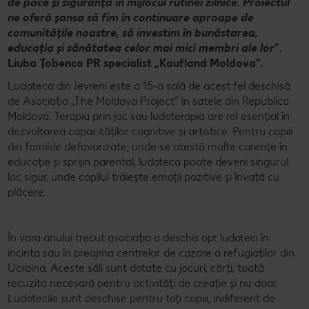
de pace și siguranță în mijlocul rutinei zilnice. Proiectul
ne oferă șansa să fim în continuare aproape de
comunitățile noastre, să investim în bunăstarea,
educația și sănătatea celor mai mici membri ale lor
”.
Liuba Țobenco PR specialist „Kaufland Moldova”.
Ludoteca din Jevreni este a 15-a sală de acest fel deschisă
de Asociația „The Moldova Project” în satele din Republica
Moldova. Terapia prin joc sau ludoterapia are rol esențial în
dezvoltarea capacităților cognitive și artistice. Pentru copiii
din familiile defavorizate, unde se atestă multe carențe în
educație și sprijin parental, ludoteca poate deveni singurul
loc sigur, unde copilul trăiește emoții pozitive și învață cu
plăcere.
În vara anului trecut asociația a deschis opt ludoteci în
incinta sau în preajma centrelor de cazare a refugiaților din
Ucraina. Aceste săli sunt dotate cu jocuri, cărți, toată
recuzita necesară pentru activități de creație și nu doar.
Ludotecile sunt deschise pentru toți copiii, indiferent de