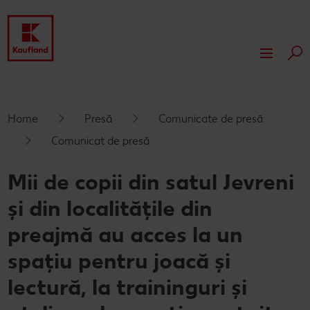
Cau
Despre Kaufland
Valori
Responsabilitate
Home
Presă
Comunicate de presă
Comunicat de presă
Istoric
Presă
Mii de copii din satul Jevreni
Rapoarte financiare
Dezvoltare
și din localitățile din
Branduri proprii Kaufland
Servicii
preajmă au acces la un
Card cadou
spațiu pentru joacă și
Publicitate
lectură, la traininguri și