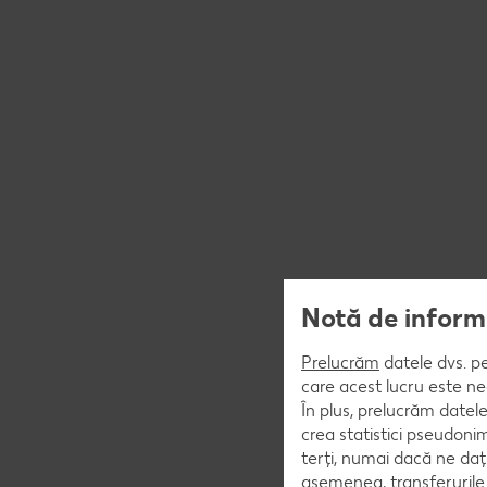
Notă de informa
Prelucrăm
datele dvs. pe
care acest lucru este ne
În plus, prelucrăm datele
crea statistici pseudoni
terți, numai dacă ne da
asemenea, transferurile 