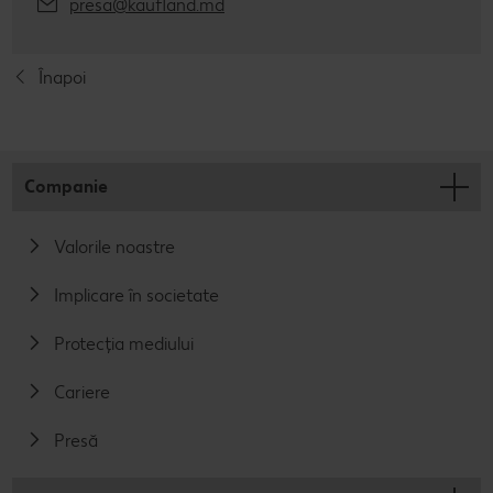
presa@kaufland.md
Înapoi
Companie
Valorile noastre
Implicare în societate
Protecția mediului
Cariere
Presă