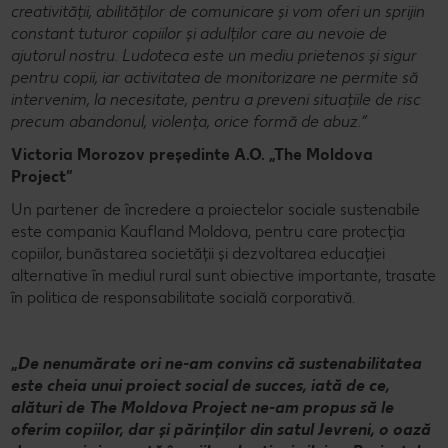
creativității, abilităților de comunicare și vom oferi un sprijin
constant tuturor copiilor și adulților care au nevoie de
ajutorul nostru. Ludoteca este un mediu prietenos și sigur
pentru copii, iar activitatea de monitorizare ne permite să
intervenim, la necesitate, pentru a preveni situațiile de risc
precum abandonul, violența, orice formă de abuz.”
Victoria Morozov preşedinte A.O. „The Moldova
Project”
Un partener de încredere a proiectelor sociale sustenabile
este compania Kaufland Moldova, pentru care protecția
copiilor, bunăstarea societății și dezvoltarea educației
alternative în mediul rural sunt obiective importante, trasate
în politica de responsabilitate socială corporativă.
„
De nenumărate ori ne-am convins că sustenabilitatea
este cheia unui proiect social de succes, iată de ce,
alături de The Moldova Project ne-am propus să le
oferim copiilor, dar și părinților din satul Jevreni, o oază