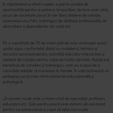
în săptămână și oferă copiilor o gamă variată de
oportunități pentru a petrece timpul liber: lectura unei cărți,
jocuri de societate, jocuri în aer liber, ateliere de creație,
vizionarea unui film, traininguri de abilitare profesională, de
dezvoltare a deprinderilor de viață etc.
Pe o suprafață de 70 de metri pătrați este amenajat acest
spațiu sigur, confortabil, dotat cu mobilierul, tehnica și
recuzita necesară pentru activități educativ-interactive și
ateliere de creație pentru copiii de toate vârstele. Adulții pot
beneficia de consilieri și traininguri, care au scopul de a
consolida relațiile armonioase în familie. În sală activează un
pedagog social care oferă asistență educațională și
psihologică.
„În zonele rurale este o mare criză de specialiști: profesori,
educatori etc. Sala pentru joacă este extrem de necesară
pentru ca adolescenții și copiii să aibă mai multe