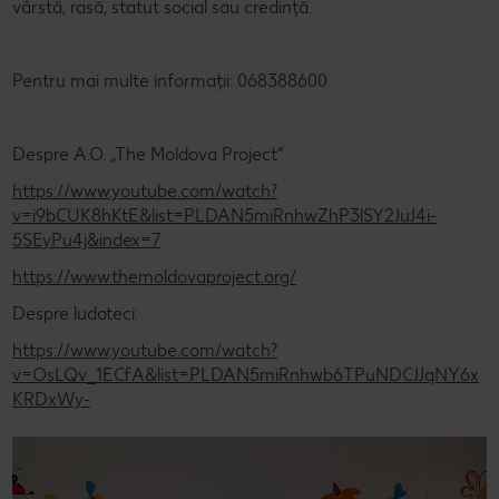
vârstă, rasă, statut social sau credință.
Pentru mai multe informații: 068388600
Despre A.O. „The Moldova Project”
https://www.youtube.com/watch?
v=i9bCUK8hKtE&list=PLDAN5miRnhwZhP3lSY2JuJ4i-
5SEyPu4j&index=7
https://www.themoldovaproject.org/
Despre ludoteci:
https://www.youtube.com/watch?
v=OsLQv_1ECfA&list=PLDAN5miRnhwb6TPuNDCJJqNY6x
KRDxWy-