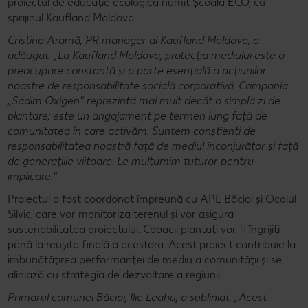
proiectul de educație ecologică numit Școala ECO, cu
sprijinul Kaufland Moldova.
Cristina Aramă, PR manager al Kaufland Moldova, a
adăugat: „La Kaufland Moldova, protecția mediului este o
preocupare constantă și o parte esențială a acțiunilor
noastre de responsabilitate socială corporativă. Campania
„Sădim Oxigen" reprezintă mai mult decât o simplă zi de
plantare; este un angajament pe termen lung față de
comunitatea în care activăm. Suntem conștienți de
responsabilitatea noastră față de mediul înconjurător și față
de generațiile viitoare. Le mulțumim tuturor pentru
implicare."
Proiectul a fost coordonat împreună cu APL Băcioi și Ocolul
Silvic, care vor monitoriza terenul și vor asigura
sustenabilitatea proiectului. Copacii plantați vor fi îngrijiți
până la reușita finală a acestora. Acest proiect contribuie la
îmbunătățirea performanței de mediu a comunității și se
aliniază cu strategia de dezvoltare a regiunii.
Primarul comunei Băcioi, Ilie Leahu, a subliniat: „Acest