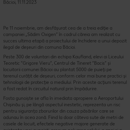
Băcioi, 11.11.2023
Pe 11 noiembrie, am desfășurat cea de a treia ediție a
campaniei „Sădim Oxigen” în cadrul căreia am realizat cu
succes ultima etapă a proiectului de închidere a unui depozit
ilegal de deșeuri din comuna Băcioi.
Peste 300 de voluntari din echipa Kaufland, elevi ai Liceului
Teoretic “Grigore Vieru”, Centrul de Tineret “Bacis“ și
locuitorii comunei Băcioi au plantat 5000 de puieți pe
terenul curățit de deșeuri, conform celor mai bune practici și
tehnologii de protecție a mediului. Prin aceste acțiuni terenul
a fost redat în circuitul natural prin împădurire.
Fosta gunoiște se afla în imediata apropiere a Aeroportului
Chișinău și, pe lângă aspectul inestetic, reprezenta un risc
pentru siguranța zborurilor din cauza păsărilor care se
adunau în acea zonă. Fiind la doar câteva sute de metri de
casele de locuit, efectele negative majore generate de