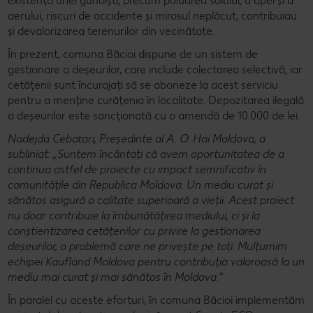
existența unei gunoiști, precum poluarea solului, a apei și a
aerului, riscuri de accidente și mirosul neplăcut, contribuiau
și devalorizarea terenurilor din vecinătate.
În prezent, comuna Băcioi dispune de un sistem de
gestionare a deșeurilor, care include colectarea selectivă, iar
cetățenii sunt încurajați să se aboneze la acest serviciu
pentru a menține curățenia în localitate. Depozitarea ilegală
a deșeurilor este sancționată cu o amendă de 10.000 de lei.
Nadejda Cebotari, Președinte al A. O. Hai Moldova, a
subliniat: „Suntem încântați că avem oportunitatea de a
continua astfel de proiecte cu impact semnificativ în
comunitățile din Republica Moldova. Un mediu curat și
sănătos asigură o calitate superioară a vieții. Acest proiect
nu doar contribuie la îmbunătățirea mediului, ci și la
conștientizarea cetățenilor cu privire la gestionarea
deșeurilor, o problemă care ne privește pe toți. Mulțumim
echipei Kaufland Moldova pentru contribuția valoroasă la un
mediu mai curat și mai sănătos în Moldova."
În paralel cu aceste eforturi, în comuna Băcioi implementăm