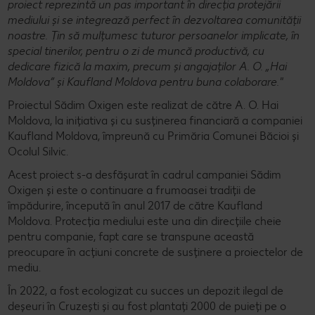
proiect reprezintă un pas important în direcția protejării
mediului și se integrează perfect în dezvoltarea comunității
noastre. Țin să mulțumesc tuturor persoanelor implicate, în
special tinerilor, pentru o zi de muncă productivă, cu
dedicare fizică la maxim, precum și angajaților A. O. „Hai
Moldova” și Kaufland Moldova pentru buna colaborare."
Proiectul Sădim Oxigen este realizat de către A. O. Hai
Moldova, la inițiativa și cu susținerea financiară a companiei
Kaufland Moldova, împreună cu Primăria Comunei Băcioi și
Ocolul Silvic.
Acest proiect s-a desfășurat în cadrul campaniei Sădim
Oxigen și este o continuare a frumoasei tradiții de
împădurire, începută în anul 2017 de către Kaufland
Moldova. Protecția mediului este una din direcțiile cheie
pentru companie, fapt care se transpune această
preocupare în acțiuni concrete de susținere a proiectelor de
mediu.
În 2022, a fost ecologizat cu succes un depozit ilegal de
deșeuri în Cruzești și au fost plantați 2000 de puieți pe o