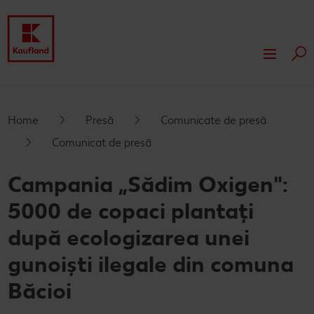
Cau
Despre Kaufland
Valori
Responsabilitate
Home
Presă
Comunicate de presă
Comunicat de presă
Istoric
Presă
Campania „Sădim Oxigen":
Rapoarte financiare
Dezvoltare
5000 de copaci plantați
Branduri proprii Kaufland
Servicii
după ecologizarea unei
Card cadou
gunoiști ilegale din comuna
Publicitate
Băcioi