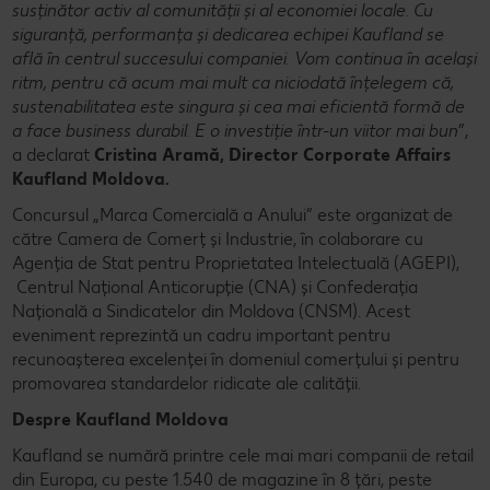
susținător activ al comunității și al economiei locale. Cu
siguranță, performanța și dedicarea echipei Kaufland se
află în centrul succesului companiei. Vom continua în același
ritm, pentru că acum mai mult ca niciodată înțelegem că,
sustenabilitatea este singura și cea mai eficientă formă de
a face business durabil. E o investiție într-un viitor mai bun
”,
a declarat
Cristina Aramă, Director Corporate Affairs
Kaufland Moldova.
Concursul „Marca Comercială a Anului” este organizat de
către Camera de Comerț și Industrie, în colaborare cu
Agenția de Stat pentru Proprietatea Intelectuală (AGEPI),
Centrul Național Anticorupție (CNA) și Confederaţia
Naţională a Sindicatelor din Moldova (CNSM). Acest
eveniment reprezintă un cadru important pentru
recunoașterea excelenței în domeniul comerțului și pentru
promovarea standardelor ridicate ale calității.
Despre Kaufland Moldova
Kaufland se numără printre cele mai mari companii de retail
din Europa, cu peste 1.540 de magazine în 8 țări, peste