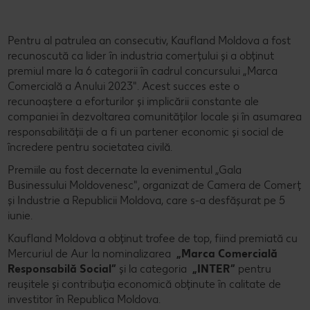
Pentru al patrulea an consecutiv, Kaufland Moldova a fost
recunoscută ca lider în industria comerțului și a obținut
premiul mare la 6 categorii în cadrul concursului „Marca
Comercială a Anului 2023". Acest succes este o
recunoaștere a eforturilor și implicării constante ale
companiei în dezvoltarea comunităților locale și în asumarea
responsabilității de a fi un partener economic și social de
încredere pentru societatea civilă.
Premiile au fost decernate la evenimentul „Gala
Businessului Moldovenesc", organizat de Camera de Comerț
și Industrie a Republicii Moldova, care s-a desfășurat pe 5
iunie.
Kaufland Moldova a obținut trofee de top, fiind premiată cu
Mercuriul de Aur la nominalizarea
„Marca Comercială
Responsabilă Social”
și la categoria
„INTER”
pentru
reușitele și contribuția economică obținute în calitate de
investitor în Republica Moldova.