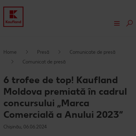
Cau
Despre Kaufland
Valori
Responsabilitate
Home
Presă
Comunicate de presă
Comunicat de presă
Istoric
Presă
6 trofee de top! Kaufland
Rapoarte financiare
Dezvoltare
Moldova premiată în cadrul
Branduri proprii Kaufland
Servicii
concursului „Marca
Card cadou
Comercială a Anului 2023”
Publicitate
Chișinău, 06.06.2024