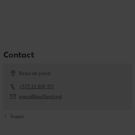
Contact
Biroul de presă
+373 22 859 317
presa@kaufland.md
Înapoi