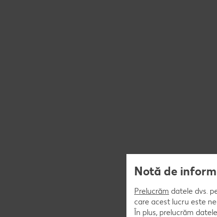
Notă de informa
Prelucrăm
datele dvs. pe
care acest lucru este ne
În plus, prelucrăm datele