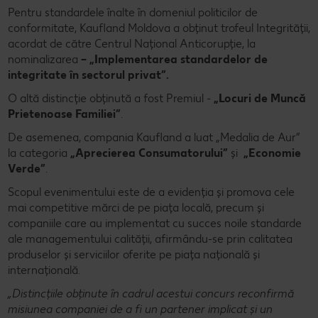
Pentru standardele înalte în domeniul politicilor de
conformitate, Kaufland Moldova a obținut trofeul Integrității,
acordat de către Centrul Național Anticorupție, la
nominalizarea
– „Implementarea standardelor de
integritate în sectorul privat”.
O altă distincție obținută a fost Premiul -
„Locuri de Muncă
Prietenoase Familiei”
.
De asemenea, compania Kaufland a luat „Medalia de Aur”
la categoria
„Aprecierea Consumatorului”
și
„Economie
Verde”
.
Scopul evenimentului este de a evidenția și promova cele
mai competitive mărci de pe piața locală, precum și
companiile care au implementat cu succes noile standarde
ale managementului calității, afirmându-se prin calitatea
produselor și serviciilor oferite pe piața națională și
internațională.
„Distincțiile obținute în cadrul acestui concurs reconfirmă
misiunea companiei de a fi un partener implicat și un