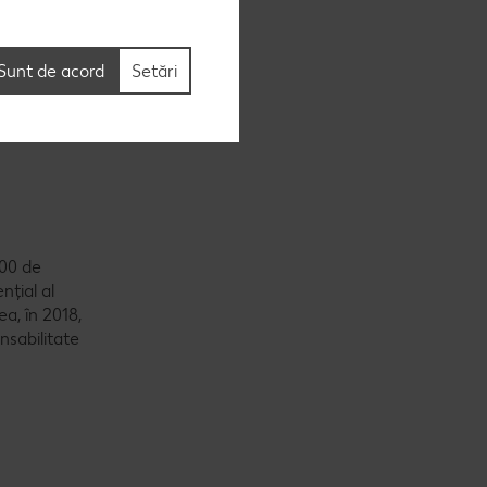
nic câte un
promoții pe
Sunt de acord
Setări
te în
000 de
nțial al
a, în 2018,
nsabilitate