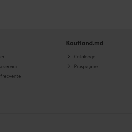
Kaufland.md
er
Cataloage
i servicii
Prospețime
i frecvente