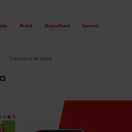
tate
Presă
Dezvoltare
Servicii
Card cadou
Publicitate
Comunicat de presă
va