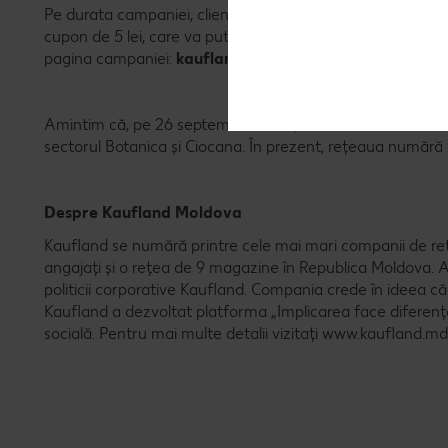
Pe durata campaniei, clienții vor beneficia de reduceri de 
cupon de 5 lei, care va putea fi utilizat în toate magazine
pagina campaniei:
kaufland.md/5ani
Amintim că, pe 26 septembrie 2019, Kaufland Moldova a de
sectorul Botanica și Ciocana. În prezent, rețeaua numără
Despre Kaufland Moldova
Kaufland se numără printre cele mai mari companii de reta
angajați și o rețea de 9 magazine în Republica Moldova. As
politicii corporative Kaufland. Compania crede în ideea că
Kaufland a dezvoltat platforma „Implicarea face diferenț
socială. Pentru mai multe detalii vizitați www.kaufland.md