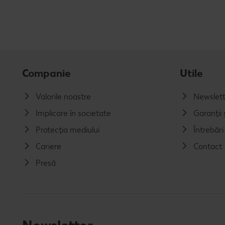
Companie
Utile
Valorile noastre
Newslett
Implicare în societate
Garanții ș
Protecția mediului
Întrebăr
Cariere
Contact
Presă
Newsletter