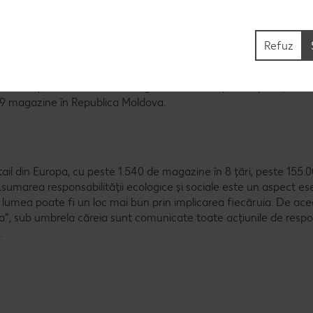
cel puțin 20% la diverse produse, iar aplicația K-Card va oferi zil
le Kaufland. Te invităm să afli mai multe detalii despre premii și 
Refuz
schis primele sale două magazine în Municipiul Chișinău, situa
 9 magazine în Republica Moldova.
il din Europa, cu peste 1.540 de magazine în 8 țări, peste 155.
umarea responsabilității ecologice și sociale este un aspect ese
 lumea poate fi un loc mai bun prin implicarea fiecăruia. De acee
a”, sub umbrela căreia sunt comunicate toate acțiunile de respo
.