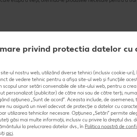
iecare etapă a vieții, oferindu-le produsele necesare pentru a tr
mare privind protectia datelor cu 
iembrie, acoperind toate canalele de comunicare: TV, online, r
cumpărătorii vor putea beneficia de numeroase promoții și activă
site-ul nostru web, utilizând diverse tehnici (inclusiv cookie-uri)
nct de vedere tehnic pentru a afișa site-ul web și funcțiile acest
zinele Kaufland și scanează cardul digital, vor avea ocazia să 
în scopul unor setări convenabile ale site-ului web, pentru a cre
le cinci recompense în valoare de 5000 MDL. De asemenea, vor f
ut personalizat (publicitar) de către noi sau de către terți, numa
i 5000 de vouchere a câte 500 MDL fiecare.
ând opțiunea „Sunt de acord”. Aceasta include, de asemenea, t
are nu asigură un nivel adecvat de protecție a datelor cu caract
oar utilizarea tehnicilor necesare. Opțiunea „Setări” permite al
țiunea „Cupoane pentru mine” din aplicația Kaufland Card și să 
uteți găsi mai multe informații, inclusiv cu privire la dreptul dvs.
ântului la prelucrarea datelor dvs., în
Politica noastră de confi
iți
aici
.