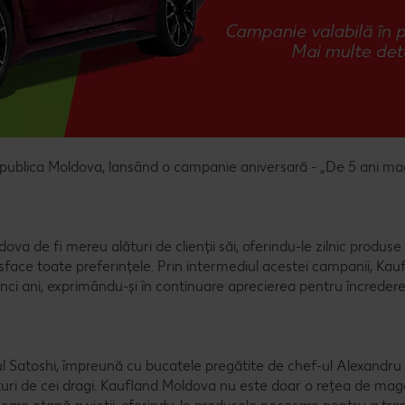
epublica Moldova, lansând o campanie aniversară - „De 5 ani ma
a de fi mereu alături de clienții săi, oferindu-le zilnic produse
tisface toate preferințele. Prin intermediul acestei campanii, Kau
 cinci ani, exprimându-și în continuare aprecierea pentru încredere
ul Satoshi, împreună cu bucatele pregătite de chef-ul Alexandr
ri de cei dragi. Kaufland Moldova nu este doar o rețea de mag