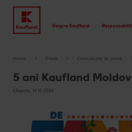
Despre Kaufland
Responsabili
Valori
Istoric
Home
Presă
Comunicate de presă
Rapoarte financiare
5 ani Kaufland Moldo
Branduri proprii Kaufland
Chișinău, 10.10.2024