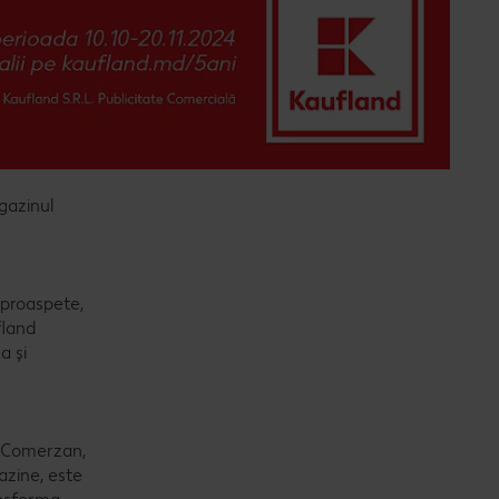
gazinul
 proaspete,
fland
a și
u Comerzan,
azine, este