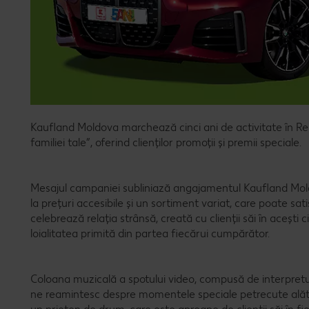
Kaufland Moldova marchează cinci ani de activitate în R
familiei tale”, oferind clienților promoții și premii speciale.
Mesajul campaniei subliniază angajamentul Kaufland Moldov
la prețuri accesibile și un sortiment variat, care poate sa
celebrează relația strânsă, creată cu clienții săi în acești
loialitatea primită din partea fiecărui cumpărător.
Coloana muzicală a spotului video, compusă de interpret
ne reamintesc despre momentele speciale petrecute alătu