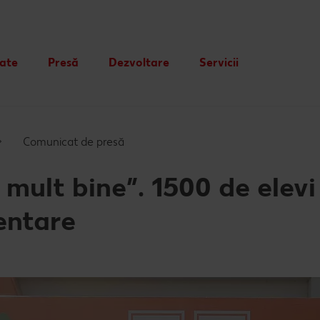
tate
Presă
Dezvoltare
Servicii
Card cadou
Publicitate
Comunicat de presă
i mult bine”. 1500 de elev
mentare