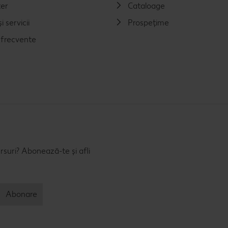
er
Cataloage
i servicii
Prospețime
i frecvente
rsuri? Abonează-te și afli
Abonare