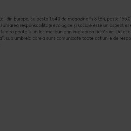
il din Europa, cu peste 1.540 de magazine în 8 țări, peste 155.
umarea responsabilității ecologice și sociale este un aspect ese
 lumea poate fi un loc mai bun prin implicarea fiecăruia. De acee
a”, sub umbrela căreia sunt comunicate toate acțiunile de respo
.