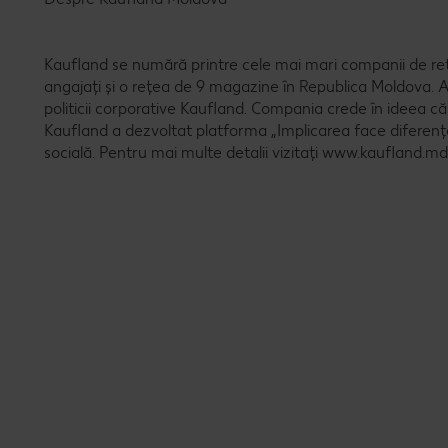
Kaufland se numără printre cele mai mari companii de reta
angajați și o rețea de 9 magazine în Republica Moldova. As
politicii corporative Kaufland. Compania crede în ideea că
Kaufland a dezvoltat platforma „Implicarea face diferenț
socială. Pentru mai multe detalii vizitați www.kaufland.md