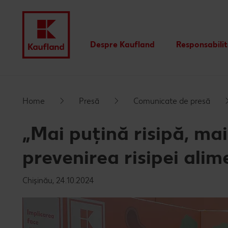
Despre Kaufland
Responsabili
Valori
Istoric
Home
Presă
Comunicate de presă
Rapoarte financiare
„Mai puțină risipă, ma
Branduri proprii Kaufland
prevenirea risipei ali
Chișinău, 24.10.2024