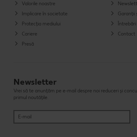
Valorile noastre
Newslett
Implicare în societate
Garanții ș
Protecția mediului
Întrebăr
Cariere
Contact
Presă
Newsletter
Vrei să te anunțăm pe e-mail despre noi reduceri și concu
primul noutățile.
E-mail