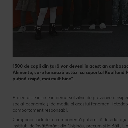
1500 de copii din țară vor deveni în acest an ambasado
Alimente, care lansează astăzi cu suportul Kaufland 
puțină risipă, mai mult bine”.
Proiectul se înscrie în demersul zilnic de prevenire a risip
social, economic și de mediu al acestui fenomen. Totodată,
comportament responsabil.
Campania include o componentă puternică de educație desp
instituții de învățământ din Chișinău, precum și la Bălți, U