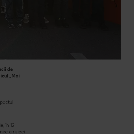
cii de
icul „Mai
mpactul
, în 12
ire a risipei