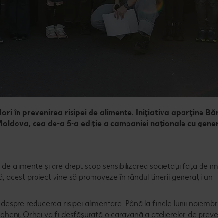
ri în prevenirea risipei de alimente. Inițiativa aparține Băn
Moldova, cea de-a 5-a ediție a campaniei naționale cu gener
ei de alimente și are drept scop sensibilizarea societății față de i
 acest proiect vine să promoveze în rândul tinerii generații un
re reducerea risipei alimentare. Până la finele lunii noiembrie
ngheni, Orhei va fi desfășurată o caravană a atelierelor de preven