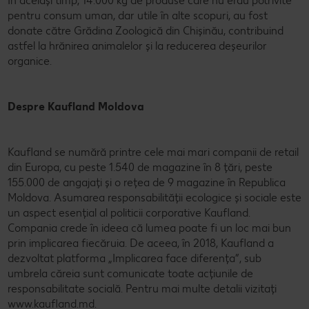
În același timp, 14.000 kg de produse care nu erau potrivite
pentru consum uman, dar utile în alte scopuri, au fost
donate către Grădina Zoologică din Chișinău, contribuind
astfel la hrănirea animalelor și la reducerea deșeurilor
organice.
Despre Kaufland Moldova
Kaufland se numără printre cele mai mari companii de retail
din Europa, cu peste 1.540 de magazine în 8 țări, peste
155.000 de angajați și o rețea de 9 magazine în Republica
Moldova. Asumarea responsabilității ecologice și sociale este
un aspect esențial al politicii corporative Kaufland.
Compania crede în ideea că lumea poate fi un loc mai bun
prin implicarea fiecăruia. De aceea, în 2018, Kaufland a
dezvoltat platforma „Implicarea face diferența”, sub
umbrela căreia sunt comunicate toate acțiunile de
responsabilitate socială. Pentru mai multe detalii vizitați
www.kaufland.md.