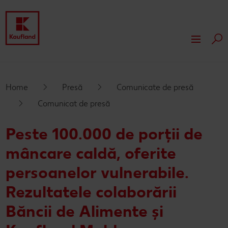
Cau
Despre Kaufland
Valori
Responsabilitate
Home
Presă
Comunicate de presă
Comunicat de presă
Istoric
Presă
Peste 100.000 de porții de
Rapoarte financiare
Dezvoltare
mâncare caldă, oferite
Branduri proprii Kaufland
Servicii
persoanelor vulnerabile.
Card cadou
Rezultatele colaborării
Publicitate
Băncii de Alimente și