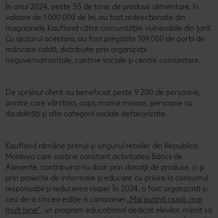
În anul 2024, peste 55 de tone de produse alimentare, în
valoare de 1.000.000 de lei, au fost redirecționate din
magazinele Kaufland către comunitățile vulnerabile din țară.
Cu ajutorul acestora, au fost pregătite 109.000 de porții de
mâncare caldă, distribuite prin organizații
neguvernamentale, cantine sociale și centre comunitare.
De sprijinul oferit au beneficiat peste 9.200 de persoane,
printre care vârstnici, copii, mame minore, persoane cu
dizabilități și alte categorii sociale defavorizate.
Kaufland rămâne primul și singurul retailer din Republica
Moldova care susține constant activitatea Băncii de
Alimente, contribuind nu doar prin donații de produse, ci și
prin proiecte de informare și educare cu privire la consumul
responsabil și reducerea risipei. În 2024, a fost organizată și
cea de-a cincea ediție a campaniei
„Mai puțină risipă, mai
mult bine”,
un program educațional dedicat elevilor, menit să