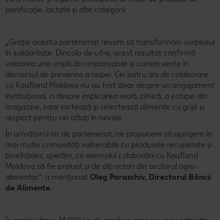
panificație, lactate și alte categorii.
„
Grație acestui parteneriat reușim să transformăm surplusul
în solidaritate. Dincolo de cifre, acest rezultat confirmă
valoarea unei implicări responsabile și consecvente în
demersul de prevenire a risipei. Cei patru ani de colaborare
cu Kaufland Moldova nu au fost doar despre un angajament
instituțional, ci despre implicarea reală, zilnică, a echipei din
magazine, care sortează și selectează alimente cu grijă și
respect pentru cei aflați în nevoie.
În următorul an de parteneriat, ne propunem să ajungem în
mai multe comunități vulnerabile cu produsele recuperate și
bineînțeles, sperăm, ca exemplul colaborării cu Kaufland
Moldova să fie preluat și de alți actori din sectorul agro-
alimentar”, a menționat
Oleg Paraschiv, Directorul Băncii
de Alimente.