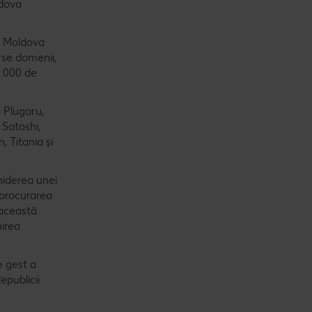
ldova
e Moldova
rse domenii,
1.000 de
a Plugaru,
 Satoshi,
, Titania și
.
chiderea unei
u procurarea
 această
nirea
e gest a
epublicii