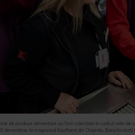
ne de produse alimentare au fost colectate în cadrul celei de-a 
0 decembrie, la magazinul Kaufland din Chișinău. Banii încasați 