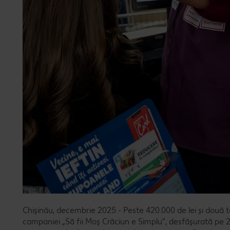
Chișinău, decembrie 2025 - Peste 420.000 de lei și două to
campaniei „Să fii Moș Crăciun e Simplu”, desfășurată pe 2