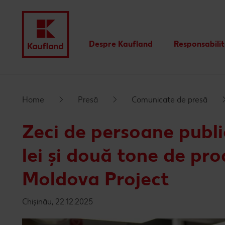
Despre Kaufland
Responsabili
Valori
Istoric
Home
Presă
Comunicate de presă
Rapoarte financiare
Zeci de persoane publi
Branduri proprii Kaufland
lei și două tone de pr
Moldova Project
Chișinău, 22.12.2025