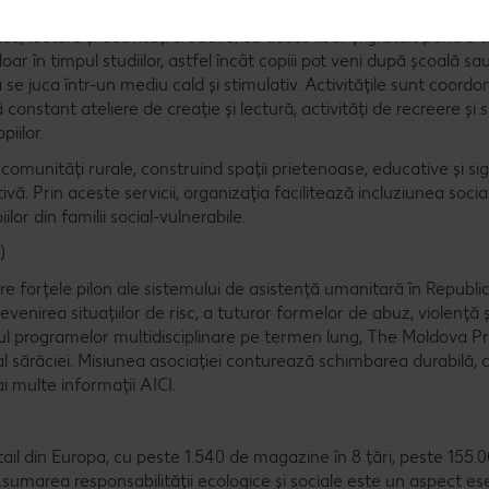
 comunitar în mediul rural?
 lectură și activități creative, cu acces liber și gratuit pentru toț
ar în timpul studiilor, astfel încât copiii pot veni după școală sa
 a se juca într-un mediu cald și stimulativ. Activitățile sunt coord
constant ateliere de creație și lectură, activități de recreere și s
iilor.
comunități rurale, construind spații prietenoase, educative și si
ivă. Prin aceste servicii, organizația facilitează incluziunea socia
lor din familii social-vulnerabile.
)
e forțele pilon ale sistemului de asistență umanitară în Republi
evenirea situațiilor de risc, a tuturor formelor de abuz, violență și
torul programelor multidisciplinare pe termen lung, The Moldova Pr
l sărăciei. Misiunea asociației conturează schimbarea durabilă,
ai multe informații AICI.
il din Europa, cu peste 1.540 de magazine în 8 țări, peste 155.
umarea responsabilității ecologice și sociale este un aspect ese