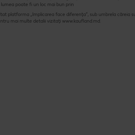
ă lumea poate fi un loc mai bun prin
ltat platforma „Implicarea face diferența”, sub umbrela căreia s
entru mai multe detalii vizitați www.kaufland.md.