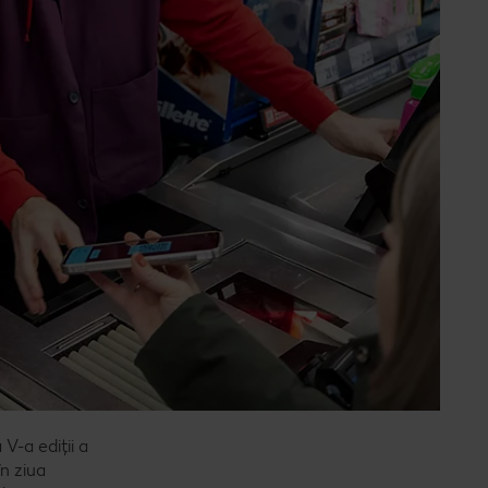
V-a ediții a
în ziua