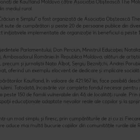
ecționați de Kaufland Moldova către Asociația Obștească The Mo
din mediul rural.
 Crăciun e Simplu” a fost organizată de Asociația Obștească Th
unit sute de cumpărători și peste 20 de persoane publice din dive
ect inițiativele implementate de organizație în beneficiul a peste 
edintele Parlamentului; Dan Perciun, Ministrul Educației; Natali
u, Ambasadorul României în Republica Moldova, alături de artiștii
recum și jurnaliștii Nata Albot, Sergiu Beznițchi, Andrei Porubin
privat, oferind un exemplu elocvent de dedicare și implicare socială
părătorilor Kaufland, în valoare de 421.967 lei, face posibilă des
l Criuleni. Totodată, încasările vor completa fondul necesar pentr
este 150 de familii vulnerabile din 46 de localități rurale. Prin
ații educaționale adaptate nevoilor reale ale copiilor și la spriji
tr-un mod simplu și firesc, prin cumpărăturile de zi cu zi. Fiecar
care aduce mai multă bucurie copiilor din comunitățile rurale ale R