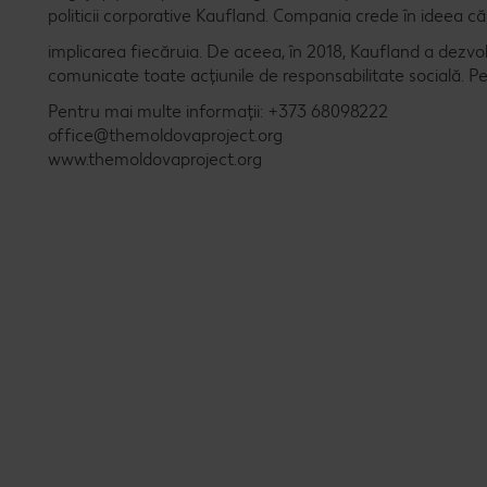
politicii corporative Kaufland. Compania crede în ideea c
implicarea fiecăruia. De aceea, în 2018, Kaufland a dezvo
comunicate toate acțiunile de responsabilitate socială. P
Pentru mai multe informații: +373 68098222
office@themoldovaproject.org
www.themoldovaproject.org