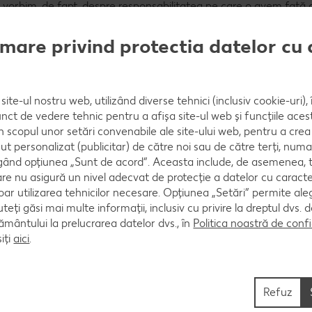
ă, vorbim, de fapt, despre responsabilitatea pe care o avem față 
rămâne indiferenți și de a construi, împreună, soluții pe termen
mplu elocvent al acestui angajament. Nu este doar un spațiu de j
mare privind protectia datelor cu 
i, nu doar din satul Izbiște, ci și din comunitățile învecinate vor a
mnitate. Faptul că această inițiativă a devenit posibilă prin implic
e au ales să se implice confirmă că solidaritatea funcționează 
muncii noastre”, a declarat Victoria Morozov, fondatoarea și pre
site-ul nostru web, utilizând diverse tehnici (inclusiv cookie-uri)
nct de vedere tehnic pentru a afișa site-ul web și funcțiile acest
în scopul unor setări convenabile ale site-ului web, pentru a cre
ate de copii și urăturile de sărbătoare, alături de prezența volunt
ut personalizat (publicitar) de către noi sau de către terți, numa
ă și apropierea dintre oameni.
ând opțiunea „Sunt de acord”. Aceasta include, de asemenea, t
 Kaufland Moldova, a subliniat că rezultatele acestei ediții sun
are nu asigură un nivel adecvat de protecție a datelor cu caract
oar utilizarea tehnicilor necesare. Opțiunea „Setări” permite al
uteți găsi mai multe informații, inclusiv cu privire la dreptul dvs.
ei comunități care a crescut în timp și care a ales să se implice
ântului la prelucrarea datelor dvs., în
Politica noastră de confi
ea clienților noștri, alături de parteneri și voluntari, se transfo
iți
aici
.
schisă este expresia acestui efort comun, o investiție directă în
in care aceștia fac parte. Iar în perioada Crăciunului, când vorbim
te să fim prezenți acolo unde contează și să lăsăm în urmă lucru
parte.”
Refuz