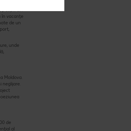
i copiii din
u în vacanțe
onate de un
port,
gure, unde
lă,
ca Moldova.
 neglijare.
oject
 coeziunea
000 de
nțial al