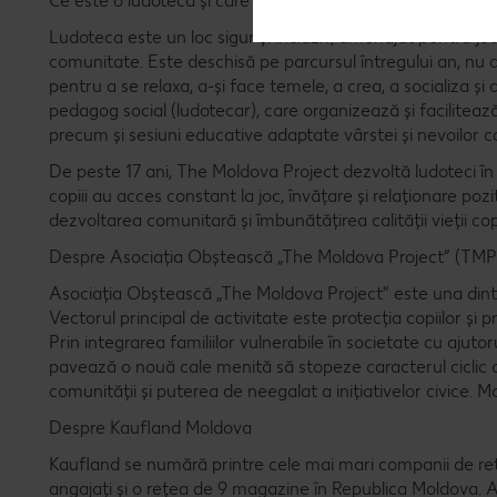
Ce este o ludotecă și care este utilitatea acestui serviciu
Ludoteca este un loc sigur și incluziv, amenajat pentru joacă,
comunitate. Este deschisă pe parcursul întregului an, nu do
pentru a se relaxa, a-și face temele, a crea, a socializa și
pedagog social (ludotecar), care organizează și facilitează 
precum și sesiuni educative adaptate vârstei și nevoilor cop
De peste 17 ani, The Moldova Project dezvoltă ludoteci în 
copiii au acces constant la joc, învățare și relaționare pozit
dezvoltarea comunitară și îmbunătățirea calității vieții copii
Despre Asociația Obștească „The Moldova Project” (TMP
Asociația Obștească „The Moldova Project” este una dintr
Vectorul principal de activitate este protecția copiilor și pr
Prin integrarea familiilor vulnerabile în societate cu aju
pavează o nouă cale menită să stopeze caracterul ciclic a
comunității și puterea de neegalat a inițiativelor civice. M
Despre Kaufland Moldova
Kaufland se numără printre cele mai mari companii de reta
angajați și o rețea de 9 magazine în Republica Moldova. As