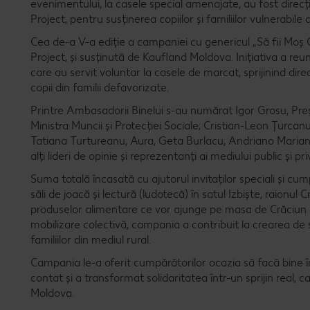
evenimentului, la casele special amenajate, au fost dir
Project, pentru susținerea copiilor și familiilor vulnerabile 
Cea de-a V-a ediție a campaniei cu genericul „Să fii Moș
Project, și susținută de Kaufland Moldova. Inițiativa a re
care au servit voluntar la casele de marcat, sprijinind dir
copii din familii defavorizate.
Printre Ambasadorii Binelui s-au numărat Igor Grosu, Preș
Ministra Muncii și Protecției Sociale; Cristian-Leon Țurcan
Tatiana Turtureanu, Aura, Geta Burlacu, Andriano Marian, p
alți lideri de opinie și reprezentanți ai mediului public și 
Suma totală încasată cu ajutorul invitaților speciali și cum
săli de joacă și lectură (ludotecă) în satul Izbiște, raionu
produselor alimentare ce vor ajunge pe masa de Crăciun a p
mobilizare colectivă, campania a contribuit la crearea de sp
familiilor din mediul rural.
Campania le-a oferit cumpărătorilor ocazia să facă bine în
contat și a transformat solidaritatea într-un sprijin real, 
Moldova.