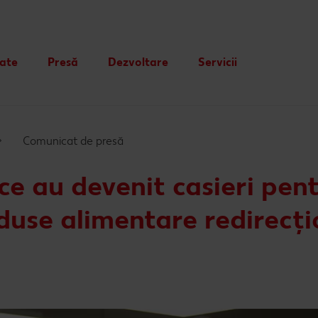
tate
Presă
Dezvoltare
Servicii
Card cadou
Publicitate
Comunicat de presă
ce au devenit casieri pent
oduse alimentare redirecț