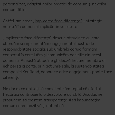
personalizat, adaptat noilor practici de consum și nevoilor
comunităților.
Astfel, am creat
„Implicarea face diferența”
– strategia
noastră în domeniul implicării în societate.
„Implicarea face diferența” descrie atitudinea cu care
abordăm și implementăm angajamentul nostru de
responsabilitate socială, sub umbrela căruia formăm
contextul în care luăm și comunicăm deciziile din acest
domeniu. Această atitudine ghidează fiecare membru al
echipei să ia parte, prin acțiunile sale, la sustenabilitatea
companiei Kaufland, deoarece orice angajament poate face
diferența.
Ne dorim ca noi toți să conștientizăm faptul că efortul
fiecăruia contribuie la o dezvoltare durabilă. Așadar, ne
propunem să creștem transparența și să îmbunătățim
comunicarea pozitivă și autentică.