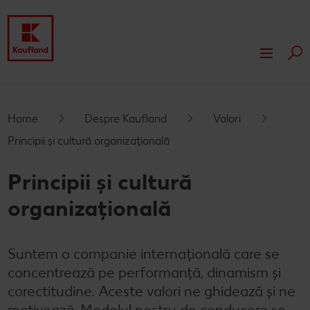
Cau
Despre Kaufland
Valori
Responsabilitate
Home
Despre Kaufland
Valori
Principii și cultură organizațională
Istoric
Presă
Principii și cultură
Rapoarte financiare
Dezvoltare
organizațională
Branduri proprii Kaufland
Servicii
Card cadou
Suntem o companie internațională care se
Publicitate
concentrează pe performanță, dinamism și
corectitudine. Aceste valori ne ghidează și ne
motivează. Modelul nostru de conducere se