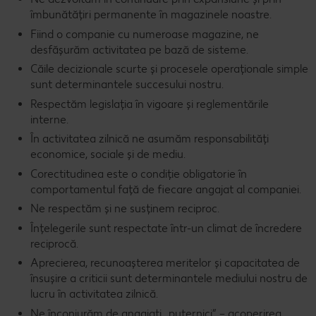
îmbunătăţiri permanente în magazinele noastre.
Fiind o companie cu numeroase magazine, ne
desfăşurăm activitatea pe bază de sisteme.
Căile decizionale scurte şi procesele operaţionale simple
sunt determinantele succesului nostru.
Respectăm legislaţia în vigoare şi reglementările
interne.
În activitatea zilnică ne asumăm responsabilităţi
economice, sociale şi de mediu.
Corectitudinea este o condiţie obligatorie în
comportamentul faţă de fiecare angajat al companiei.
Ne respectăm şi ne susţinem reciproc.
Înţelegerile sunt respectate într-un climat de încredere
reciprocă.
Aprecierea, recunoaşterea meritelor şi capacitatea de
însuşire a criticii sunt determinantele mediului nostru de
lucru în activitatea zilnică.
Ne înconjurăm de angajaţi „puternici” – acoperirea