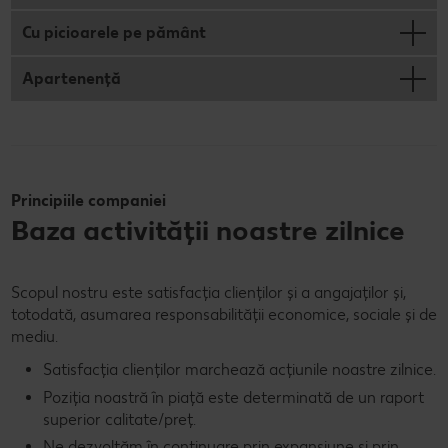
Cu picioarele pe pământ
Apartenență
Principiile companiei
Baza activității noastre zilnice
Scopul nostru este satisfacția clienților și a angajaților și,
totodată, asumarea responsabilității economice, sociale și de
mediu.
Satisfacţia clienţilor marchează acţiunile noastre zilnice.
Poziţia noastră în piaţă este determinată de un raport
superior calitate/preţ.
Ne dezvoltăm în continuare prin expansiune şi prin