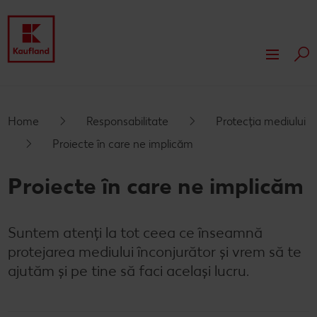
Cau
Despre Kaufland
Valori
Responsabilitate
Home
Responsabilitate
Protecția mediului
Proiecte în care ne implicăm
Istoric
Presă
Proiecte în care ne implicăm
Rapoarte financiare
Dezvoltare
Branduri proprii Kaufland
Servicii
Suntem atenți la tot ceea ce înseamnă
Card cadou
protejarea mediului înconjurător și vrem să te
ajutăm și pe tine să faci același lucru.
Publicitate