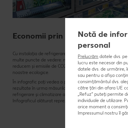
Notă de infor
Economii prin instalaţia de refr
personal
Cu instalaţia de refrigerare şi climatizare, calculul cost-b
Prelucrăm
datele dvs. pe 
multe puncte de vedere: nu numai că reducem costurile cu 
lucru este necesar din pu
reducem și emisiile de CO2 - o componentă importantă î
datele dvs. de urmărire, 
noastre ecologice.
sau pentru a afișa conțin
consimțământul dvs. aleg
În infografic poți vedea o prezentare generală a beneficiil
către țări din afara UE c
rezultate în urma măsurilor implementate de noi (din 25 m
„Refuz” puteți permite d
refrigerare și climatizare a fost implementată în 280 de m
individuale de utilizare. P
Infograficul alăturat reprezintă efectele economisirii noas
orice moment a consimțăm
Impressumul nostru îl găs