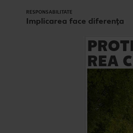
RESPONSABILITATE
Implicarea face diferența
PROT
REA C
Detalii
Nu doar vorbim despr
aducem și o contribu
specifice implementat
companii. Află care s
luptăm împotriva sch