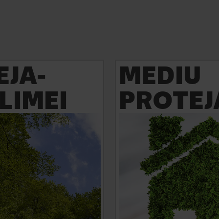
EJA-
MEDIU
LIMEI
PROTEJ
Detalii
e protejarea climei, ci
Magazinele noastre sunt pr
ție relevantă prin măsuri
mediul, mizând, printre altel
e la nivelul întregii
energetică, tehnologii mode
unt activitățile prin care
materiale certificate Fairtr
imbărilor climatice.