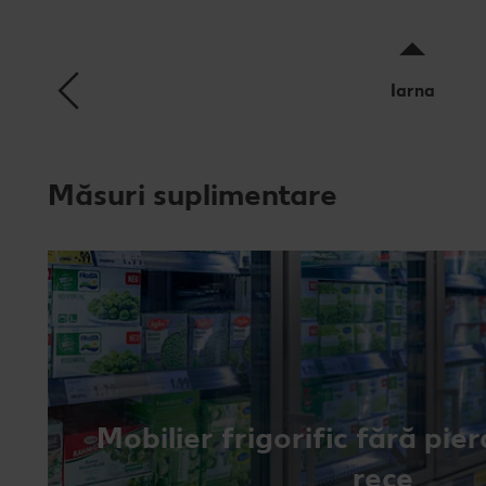
Iarna
Măsuri suplimentare
Mobilier frigorific fără pie
rece