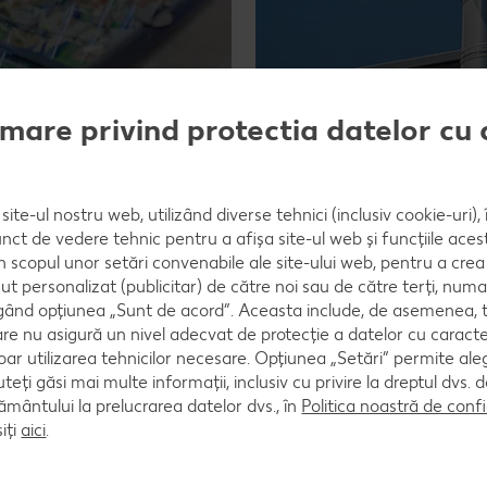
mare privind protectia datelor cu 
igerare şi climatizare
eneficiu este corect din mai
site-ul nostru web, utilizând diverse tehnici (inclusiv cookie-uri)
energia, ci în același timp
nct de vedere tehnic pentru a afișa site-ul web și funcțiile acest
n îmbunătățirea amprentei
în scopul unor setări convenabile ale site-ului web, pentru a cre
ut personalizat (publicitar) de către noi sau de către terți, numa
ând opțiunea „Sunt de acord”. Aceasta include, de asemenea, t
or ecologice și climatice
are nu asigură un nivel adecvat de protecție a datelor cu caract
artie 2022). Instalația de
oar utilizarea tehnicilor necesare. Opțiunea „Setări” permite al
agazine din opt țări.
uteți găsi mai multe informații, inclusiv cu privire la dreptul dvs.
tre.
ântului la prelucrarea datelor dvs., în
Politica noastră de confi
iți
aici
.