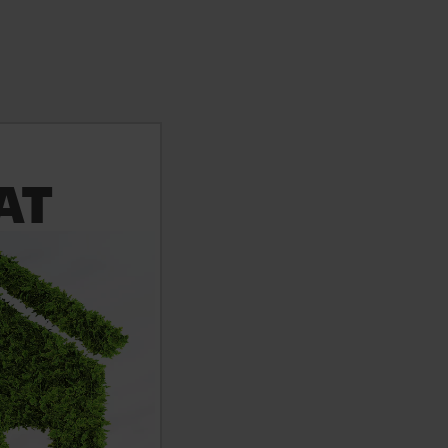
AT
ietenoase cu
e, pe eficiență
rne și uniforme din
ade.