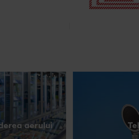
rderea aerului
Te