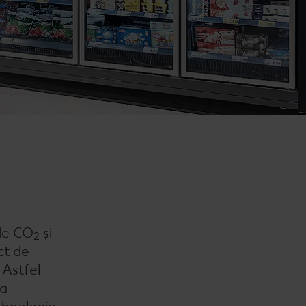
 de CO
și
2
ct de
 Astfel
ra