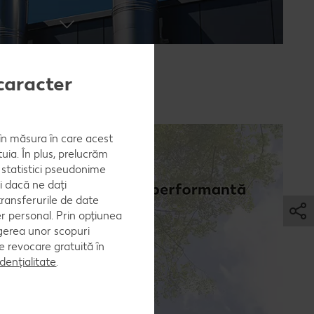
caracter
, în măsura în care acest
uia. În plus, prelucrăm
a statistici pseudonime
i dacă ne dați
ransferurile de date
er personal. Prin opțiunea
egerea unor scopuri
 de revocare gratuită în
dențialitate
.