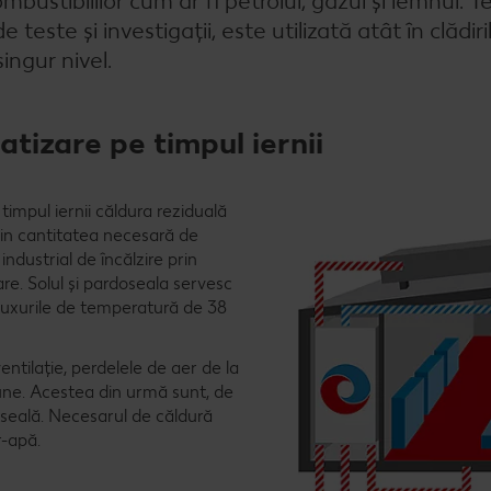
combustibililor cum ar fi petrolul, gazul și lemnul. 
teste și investigații, este utilizată atât în clădir
ingur nivel.
matizare pe timpul iernii
 timpul iernii căldura reziduală
in cantitatea necesară de
ndustrial de încălzire prin
e. Solul și pardoseala servesc
fluxurile de temperatură de 38
entilație, perdelele de aer de la
comune. Acestea din urmă sunt, de
oseală. Necesarul de căldură
r-apă.