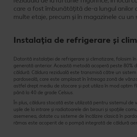
reziduală de la rafturile frigorifice, în locul 
care a fost îmbunătățită de-a lungul anilor de 
multe etaje, precum și în magazinele cu un s
Instalaţia de refrigerare şi cli
Datorită instalaţiei de refrigerare şi climatizare, folosim în
generată anterior. Această metodă acoperă peste 80% d
căldură. Căldura reziduală este transmisă către un sistem i
pardoseală, care este amplasat în întreaga zonă de vânzar
astfel drept mediu de stocare și pot utiliza în mod optim 
până la 40 de grade Celsius.
În plus, căldura stocată este utilizată pentru sistemul de v
ușile de la intrare și radiatoarele din birouri și spațiile 
asemenea, dotate cu sisteme de încălzire clasică în pard
rămas este acoperit de o pompă integrată de căldură ae