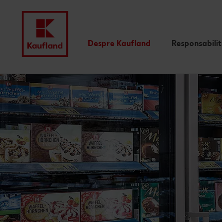
Despre Kaufland
Responsabili
Valori
Istoric
Rapoarte financiare
Branduri proprii Kaufland