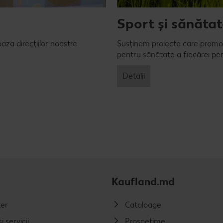
Sport și sănăta
aza direcțiilor noastre
Susținem proiecte care promovea
pentru sănătate a fiecărei pe
Detalii
Kaufland.md
er
Cataloage
i servicii
Prospețime