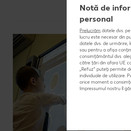
Notă de infor
personal
Prelucrăm
datele dvs. pe 
lucru este necesar din pu
datele dvs. de urmărire, 
sau pentru a afișa conțin
consimțământul dvs. aleg
către țări din afara UE c
„Refuz” puteți permite d
individuale de utilizare. P
orice moment a consimțăm
Impressumul nostru îl găs