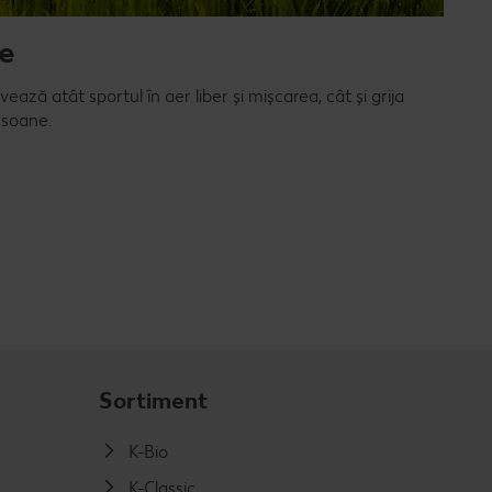
te
ză atât sportul în aer liber și mișcarea, cât și grija
rsoane.
Sortiment
K-Bio
K-Classic