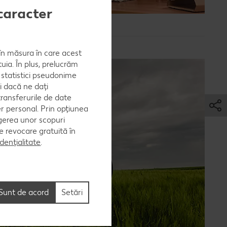
caracter
, în măsura în care acest
uia. În plus, prelucrăm
a statistici pseudonime
i dacă ne dați
ransferurile de date
er personal. Prin opțiunea
egerea unor scopuri
 de revocare gratuită în
dențialitate
.
Sunt de acord
Setări