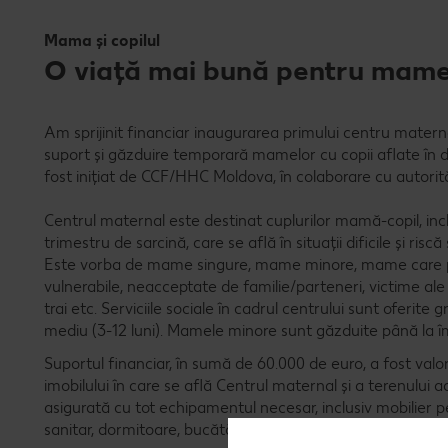
Mama și copilul
O viață mai bună pentru mamele 
Am sprijinit financiar inaugurarea primului centru materna
suport și găzduire temporară mamelor cu copii aflate în dif
fost inițiat de CCF/HHC Moldova, în colaborare cu autorităț
Centrul maternal este destinat cuplurilor mamă-copil, inclu
trimestru de sarcină, care se află în situații dificile și risc
Este vorba de mame singure, mame minore, mame care pro
vulnerabile, neacceptate de familie/parteneri, victime al
trai etc. Serviciile sociale în cadrul centrului sunt oferite 
mediu (3-12 luni). Mamele minore sunt găzduite până la îm
Suportul financiar, în sumă de 60.000 de euro, a fost valo
imobilului în care se află Centrul maternal și a terenului ad
asigurată cu tot echipamentul necesar, inclusiv mobilier 
sanitar, dormitoare, bucătărie etc.