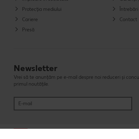
Protecția mediului
Întrebăr
Cariere
Contact
Presă
Newsletter
Vrei să te anunțăm pe e-mail despre noi reduceri și concu
primul noutățile.
E-mail