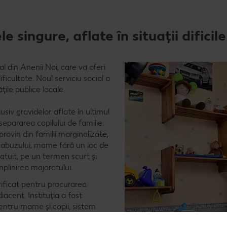
singure, aflate în situații dificile
l din Anenii Noi, care va oferi
icultate. Noul serviciu social a
ile publice locale.
siv gravidelor aflate în ultimul
ă separarea copilului de familie.
vin din familii marginalizate,
e abuzului, mame fără un loc de
gratuit, pe un termen scurt și
plinirea majoratului.
rificat pentru procurarea
iacent. Instituția a fost
pentru mame și copii, sistem