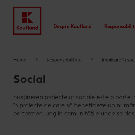
Despre Kaufland
Responsabili
Valori
Istoric
Home
Responsabilitate
Implicare în soc
Rapoarte financiare
Social
Branduri proprii Kaufland
Susținerea proiectelor sociale este o parte 
în proiecte de care să beneficieze un număr
pe termen lung în comunitățile unde se des