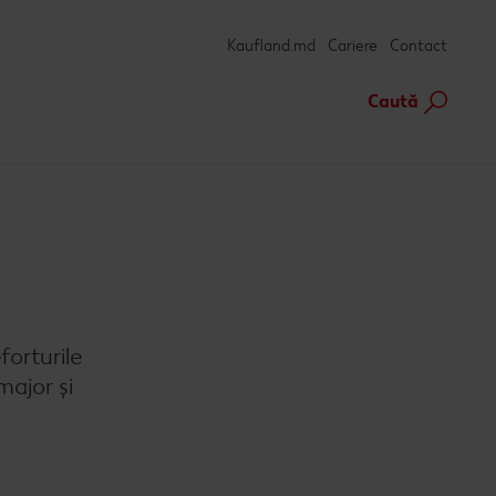
Kaufland.md
Cariere
Contact
Caută
forturile
major și