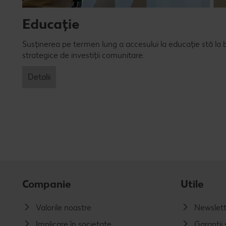
Educație
Susținerea pe termen lung a accesului la educație stă la b
strategice de investiții comunitare.
Detalii
Companie
Utile
Valorile noastre
Newslett
Implicare în societate
Garanții ș