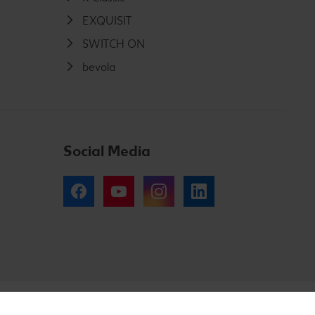
EXQUISIT
SWITCH ON
bevola
Social Media
Facebook
YouTube
Instagram
LinkedIn
țialitate pentru clienți
Politică de confidențialitate pentru parteneri