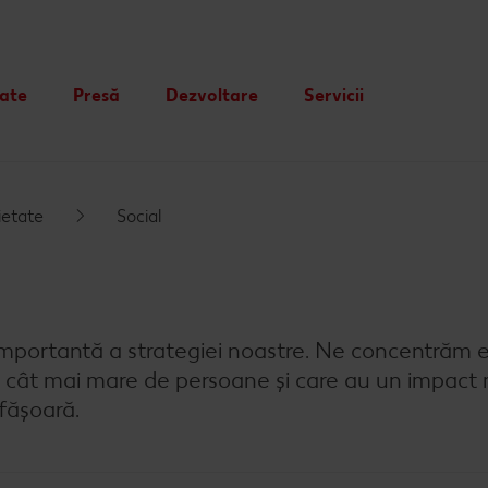
tate
Presă
Dezvoltare
Servicii
Card cadou
Publicitate
ietate
Social
importantă a strategiei noastre. Ne concentrăm e
 cât mai mare de persoane și care au un impact 
fășoară.